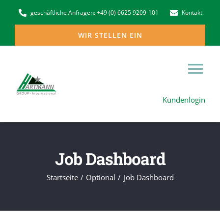
Zum
geschäftliche Anfragen: +49 (0) 6625 9209-101
Kontakt
Inhalt
WIR STELLEN EIN
springen
Tog
Kundenlogin
Nav
Home
Die Hartmann Group in Europa
Job Dashboard
Niederlassungen
Startseite
Optional
Job Dashboard
Dienstleistungen