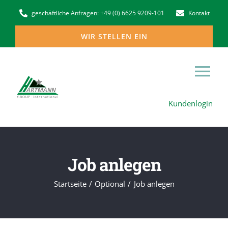
Zum
geschäftliche Anfragen: +49 (0) 6625 9209-101
Kontakt
Inhalt
WIR STELLEN EIN
springen
Tog
Kundenlogin
Nav
Home
Die Hartmann Group in Europa
Job anlegen
Niederlassungen
Startseite
Optional
Job anlegen
Dienstleistungen